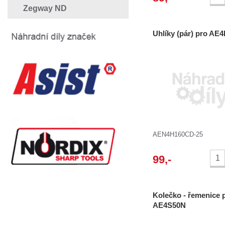
Zegway ND
Uhlíky (pár) pro A
AEN4H160CD-25
99
,-
Kolečko - řemenice 
AE4S50N