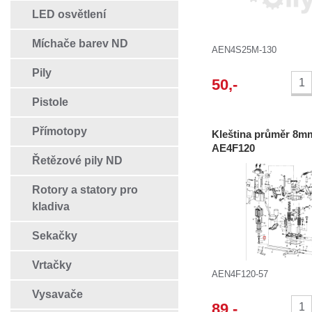
LED osvětlení
Míchače barev ND
AEN4S25M-130
Pily
50
,-
Pistole
Přímotopy
Kleština průměr 8m
AE4F120
Řetězové pily ND
Rotory a statory pro
kladiva
Sekačky
Vrtačky
AEN4F120-57
Vysavače
89
,-