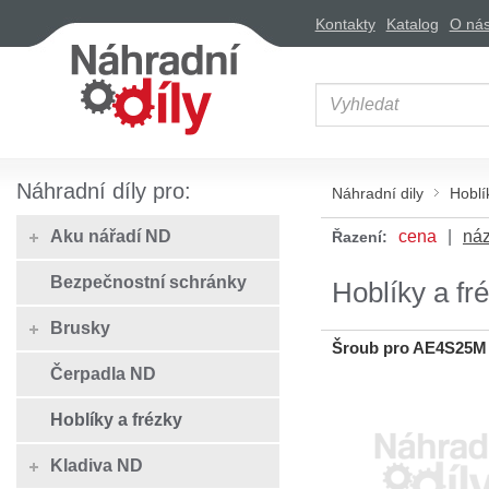
Kontakty
Katalog
O ná
Náhradní díly pro:
Náhradní dily
Hoblí
Aku nářadí ND
cena
ná
Řazení:
Bezpečnostní schránky
Hoblíky a fr
Brusky
Šroub pro AE4S25M
Čerpadla ND
Hoblíky a frézky
Kladiva ND