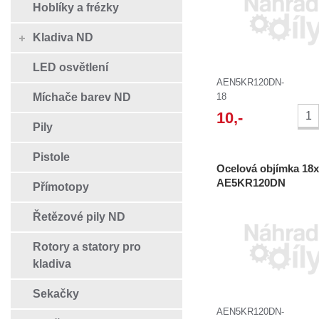
Hoblíky a frézky
Kladiva ND
LED osvětlení
AEN5KR120DN-
Míchače barev ND
18
10
,-
Pily
Pistole
Ocelová objímka 18x
AE5KR120DN
Přímotopy
Řetězové pily ND
Rotory a statory pro
kladiva
Sekačky
AEN5KR120DN-