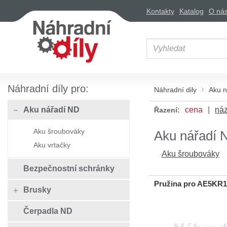
Kontakty
Katalog
O ná
Náhradní díly pro:
Náhradní dily
Aku n
Aku nářadí ND
cena
ná
Řazení:
Aku šroubováky
Aku nářadí 
Aku vrtačky
Aku šroubováky
Bezpečnostní schránky
Pružina pro AE5KR
Brusky
Čerpadla ND