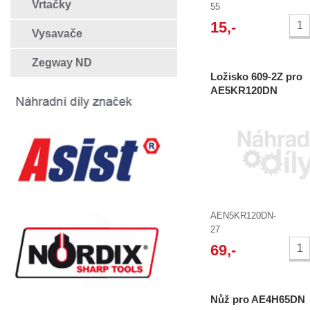
Vrtačky
55
15
,-
Vysavače
Zegway ND
Ložisko 609-2Z pro
AE5KR120DN
AEN5KR120DN-
27
69
,-
Nůž pro AE4H65DN