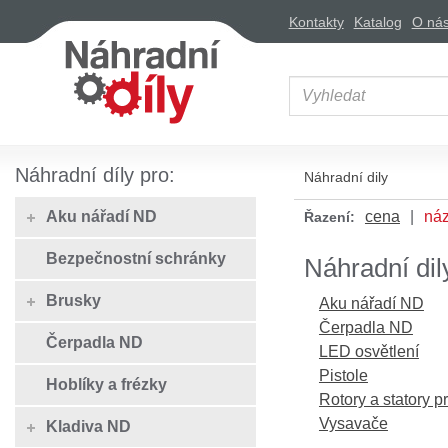
Kontakty
Katalog
O ná
Náhradní díly pro:
Náhradní dily
Aku nářadí ND
cena
ná
Řazení:
Bezpečnostní schránky
Náhradní dil
Brusky
Aku nářadí ND
Čerpadla ND
Čerpadla ND
LED osvětlení
Pistole
Hoblíky a frézky
Rotory a statory p
Vysavače
Kladiva ND