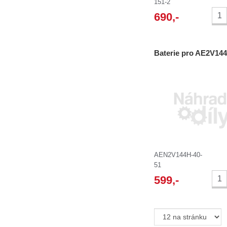
151-2
690
,-
Baterie pro AE2V14
AEN2V144H-40-
51
599
,-