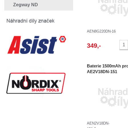
Zegway ND
AEN8G220DN-16
349
,-
Baterie 1500mAh pr
AE2V18DN-151
AEN2V18DN-