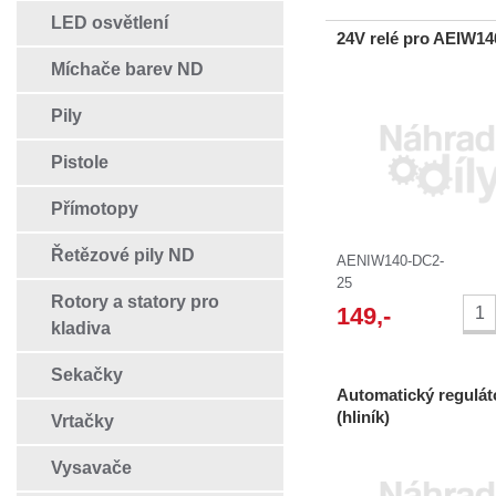
LED osvětlení
24V relé pro AEIW1
Míchače barev ND
Pily
Pistole
Přímotopy
Řetězové pily ND
AENIW140-DC2-
25
Rotory a statory pro
149
,-
kladiva
Sekačky
Automatický regulát
(hliník)
Vrtačky
Vysavače