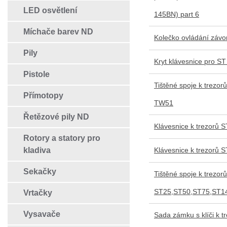
LED osvětlení
145BN) part 6
Míchače barev ND
Kolečko ovládání závo
Pily
Kryt klávesnice pro ST
Pistole
Tištěné spoje k trezor
Přímotopy
TW51
Řetězové pily ND
Klávesnice k trezorů
Rotory a statory pro
kladiva
Klávesnice k trezorů 
Sekačky
Tištěné spoje k trezor
ST25,ST50,ST75,ST1
Vrtačky
Vysavače
Sada zámku s klíči k t