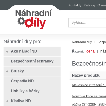
Kontakty
Katalog
O ná
Náhradní díly pro:
Náhradní dily
Bezpe
Aku nářadí ND
cena
ná
Řazení:
Bezpečnostní schránky
Bezpečnostn
Brusky
Název produktu
Čerpadla ND
Klávesnice k trezorů 
Hoblíky a frézky
Nouzové klíče se zám
Kladiva ND
páčka (ST-22BN, 25BN